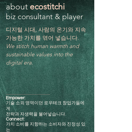
about
ecostitchi
biz consultant & player
디지털 시대, 사람의 온기와 지속
가능한 가치를 엮어 넣습니다.
We stitch human warmth and
sustainable values into the
digital era.
Empower:
기술 소외 영역이던 로우테크 창업가들에
게
전략과 자생력을 불어넣습니다.
Connect:
가치 소비를 지향하는 소비자와 진정성 있
는