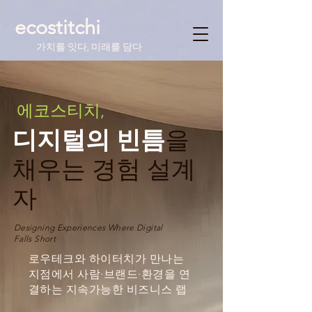
ecostitchi
가치를 잇다, 미래를 담다
에코스티치,
디지털의 빈틈
을
채우는 경험 설계
자
Designing Experiences Where Digital
Falls Short
로우테크와 하이터치가 만나는
지점에서 사람·브랜드·환경을 연
결하는 지속가능한 비즈니스 랩