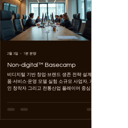
자율적으로 설계할 수 있도록 돕는 혁신 프레
임워크입니다. 이는 기술 도입에 앞서 문제 정
의와 목표 설정을 명확히 하고, 사람의 숙련된
경험과 감각, 그리고 판단력이 필수적인 가치
사슬 구간을 의도적으로 재구성하는 것을 핵
심으로 합니다. 즉, 기술 이전에 선행되어야
할 '의사결정 구조'와 '인간 수행 기반 가치연
결망'의 중요성을 강조하는 개념입니다. (저작
2월 3일
1분 분량
권 등록 번호 제C-2026-006613호) 공지) Non-
digital™ Innovation (NDI; 논디
Non-digital™ Basecamp
비디지털 기반 창업·브랜드 생존 전략 설계 제
품·서비스·운영 모델 실험 소규모 사업자, 개
인 창작자 그리고 전통산업 플레이어 중심
Non-digital ™ Basecamp. 에코스티치의 논
디지털 이노베이션 프로젝트 Non-digital™
Basecamp: 비디지털 혁신의 실증과 실험 디
지털 기술 너머, 업(業)의 본질을 탐구합니다.
모든 것이 빠르게 디지털화되는 세상 속에서,