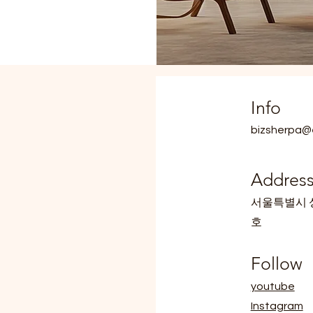
Info
bizsherpa@
Addres
​서울특별시 성
호
Follow
youtube
Instagram