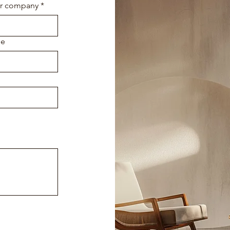
 company
*
e